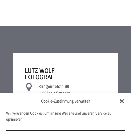
LUTZ WOLF
FOTOGRAF

Klingenhofstr. 60
D-90411 Nürnberg

+49 911 5194 1222
Cookie-Zustimmung verwalten

+49 160 9493 7724
Wir verwenden Cookies, um unsere Website und unseren Service zu

wolf@lutz-wolf.de
optimieren.